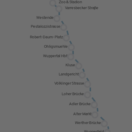
Zoo & Stadion
Varresbecker Straße
Westende
Pestalozzistrasse
Robert-Daum-Platz
Ohligsmuehle
Wuppertal Hbf
Kluse
Landgericht
Völklinger Strasse
Loher Brücke
Adler Brücke
Alter Markt
Werther Brücke
Wupperfeld