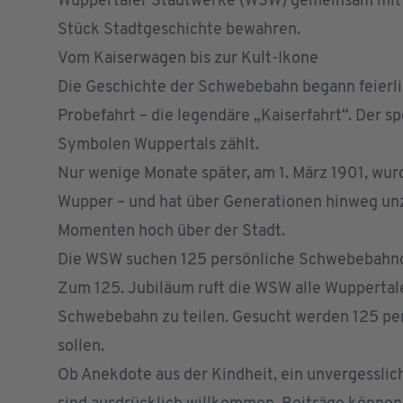
Wuppertaler Stadtwerke (WSW) gemeinsam mit d
Stück Stadtgeschichte bewahren.
Vom Kaiserwagen bis zur Kult-Ikone
Die Geschichte der Schwebebahn begann feierlic
Probefahrt – die legendäre „Kaiserfahrt“. Der 
Symbolen Wuppertals zählt.
Nur wenige Monate später, am 1. März 1901, wu
Wupper – und hat über Generationen hinweg unz
Momenten hoch über der Stadt.
Die WSW suchen 125 persönliche Schwebebahn
Zum 125. Jubiläum ruft die WSW alle Wuppertale
Schwebebahn zu teilen. Gesucht werden 125 per
sollen.
Ob Anekdote aus der Kindheit, ein unvergesslich