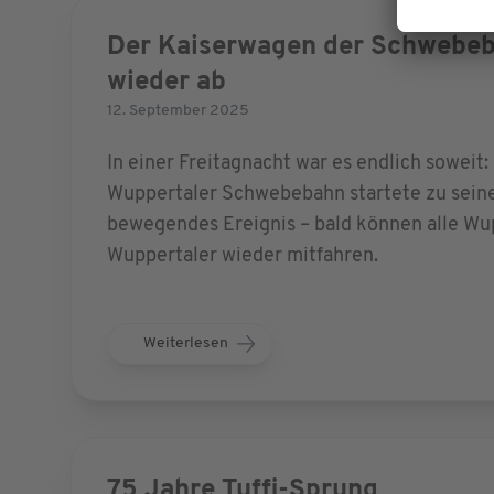
Der Kaiserwagen der Schwebeb
wieder ab
12. September 2025
In einer Freitagnacht war es endlich soweit
Wuppertaler Schwebebahn startete zu seiner
bewegendes Ereignis – bald können alle Wu
Wuppertaler wieder mitfahren.
Weiterlesen
75 Jahre Tuffi-Sprung