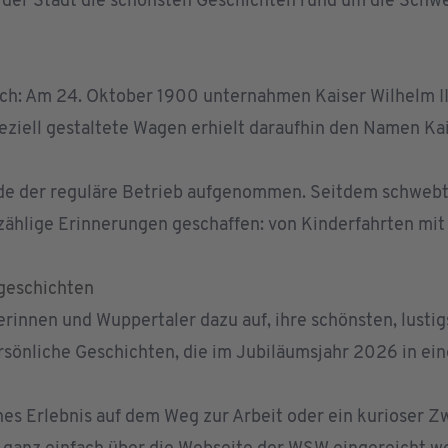
er Stadt die schönsten Geschichten rund um die Schw
h: Am 24. Oktober 1900 unternahmen Kaiser Wilhelm II.
speziell gestaltete Wagen erhielt daraufhin den Namen K
rde der reguläre Betrieb aufgenommen. Seitdem schwebt 
ählige Erinnerungen geschaffen: von Kinderfahrten mit
geschichten
rinnen und Wuppertaler dazu auf, ihre schönsten, lusti
sönliche Geschichten, die im Jubiläumsjahr 2026 in ei
es Erlebnis auf dem Weg zur Arbeit oder ein kurioser Zw