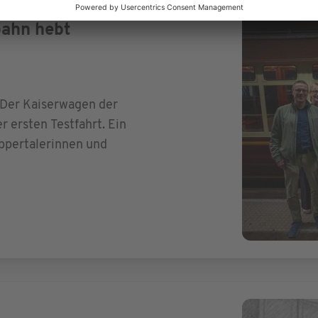
ahn hebt
: Der Kaiserwagen der
 ersten Testfahrt. Ein
ppertalerinnen und