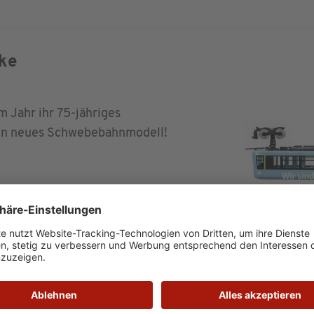
ke
m Jahr ihr 75-jähriges
ein neues Schwebebahnmodell!