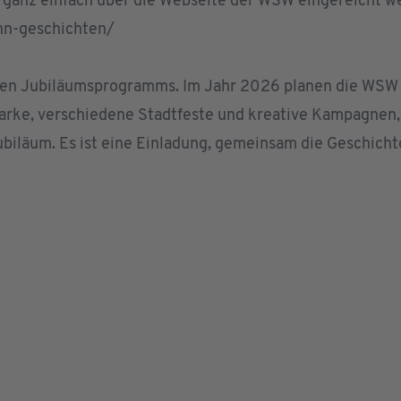
n ganz einfach über die Webseite der WSW eingereicht 
hn-geschichten/
roßen Jubiläumsprogramms. Im Jahr 2026 planen die WSW
rke, verschiedene Stadtfeste und kreative Kampagnen, 
ubiläum. Es ist eine Einladung, gemeinsam die Geschicht