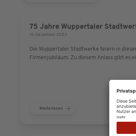
75 Jahre Wuppertaler Stadtwer
19. Dezember 2023
Die Wuppertaler Stadtwerke feiern in diese
Firmenjubiläum. Zu diesem Anlass gibt es 
Weiterlesen